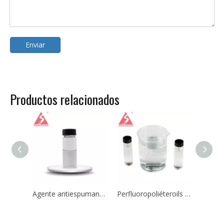
Enviar
Productos relacionados
Agente antiespumante Polidimetilsiloxano PDMS Emulsión Agente antiespumante Agente antiespumante
Perfluoropoliéteroils PFPE Líquido refrigerante Perfluoropoliéter CAS 60164-51-4