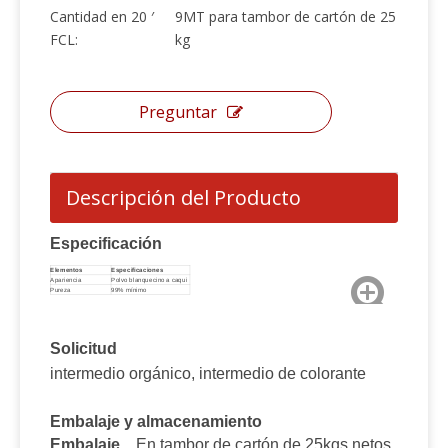
Cantidad en 20 ′
9MT para tambor de cartón de 25
FCL:
kg
Preguntar
Descripción del Producto
Especificación
Elementos
Especificaciones
Apariencia
Polvo blanquecino a caqui
Pureza
99% mínimo
Solicitud
intermedio orgánico, intermedio de colorante
Embalaje y almacenamiento
Embalaje
En tambor de cartón de 25kgs netos.