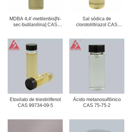
MDBA 4,4'-metilenbis[N-
Sal sódica de
sec-butilanilina] CAS
clorotoliltriazol CAS
5285-60-9
202420-04-0
Etoxilato de triestirilfenol
Ácido metanosulfónico
CAS 99734-09-5
CAS 75-75-2