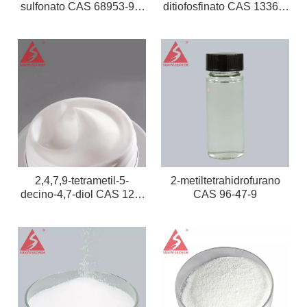
sulfonato CAS 68953-96-
ditiofosfinato CAS 13360-
8
78-6
2,4,7,9-tetrametil-5-
2-metiltetrahidrofurano
decino-4,7-diol CAS 126-
CAS 96-47-9
86-3