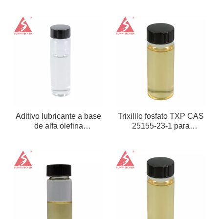
azufre industrial para
Perfluoropoliéter CAS
síntesis química y
60164-51-4
odorante
Aditivo lubricante a base
Trixililo fosfato TXP CAS
de alfa olefina
25155-23-1 para
polivinílica/catalizador
plastificante
polivinílico del metal de la
olefina alfa PAO40