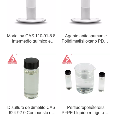
Morfolina CAS 110-91-8 8
Agente antiespumante
Intermedio químico e
Polidimetilsiloxano PDMS
inhibidor de corrosión y
Emulsión Agente
tratamiento de agua y
antiespumante Agente
caucho
antiespumante
Disulfuro de dimetilo CAS
Perfluoropoliéteroils
624-92-0 Compuesto de
PFPE Líquido refrigerante