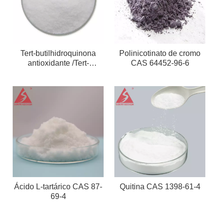
Tert-butilhidroquinona
Polinicotinato de cromo
antioxidante /Tert-
CAS 64452-96-6
butilhidroquinona TBHQ
CAS NO 1948-33-0 en la
industria del caucho
plástico
Ácido L-tartárico CAS 87-
Quitina CAS 1398-61-4
69-4