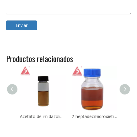
Enviar
Productos relacionados
Acetato de imidazolina CAS 68140-11-4 Inhibidor de corrosión en campos petrolíferos para agua y oleoductos anticorrosión
2-heptadecilhidroxietilimidazolina CAS 95-19-2