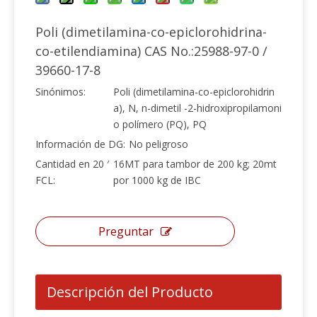
Poli (dimetilamina-co-epiclorohidrina-
co-etilendiamina) CAS No.:25988-97-0 /
39660-17-8
Sinónimos:
Poli (dimetilamina-co-epiclorohidrin
a), N, n-dimetil -2-hidroxipropilamoni
o polímero (PQ), PQ
Información de DG:
No peligroso
Cantidad en 20 ′
16MT para tambor de 200 kg; 20mt
FCL:
por 1000 kg de IBC
Preguntar
Descripción del Producto