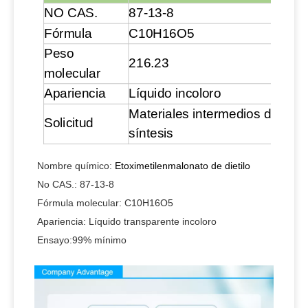
NO CAS.
87-13-8
Fórmula
C10H16O5
Peso
216.23
molecular
Apariencia
Líquido incoloro
Materiales intermedios de
Solicitud
síntesis
Nombre químico:
Etoximetilenmalonato de dietilo
No CAS.:
87-13-8
Fórmula molecular
:
C10H16O5
Apariencia:
Líquido transparente incoloro
Ensayo
:
99% mínimo