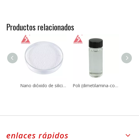
Productos relacionados
Nano dióxido de silicio Sio2 CAS 7631-86-9 para caucho de silicona
Poli (dimetilamina-co-epiclorohidrina-co-etilendiamina) CAS No.:25988-97-0 / 39660-17-8
enlaces rápidos