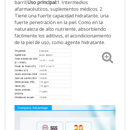
barril;
Uso principal:
1. Intermedios
afarmacéuticos, suplementos médicos. 2.
Tiene una fuerte capacidad hidratante, una
fuerte penetración en la piel. Como en la
naturaleza de alto nutriente, absorbiendo
fácilmente los aditivos, el acondicionamiento
de la piel de uso, como agente hidratante.
Propiedad
Estándar
Apariencia
polvo blanco
Tasa rotativa (A) D20
-11.0º ~ -12.0º
(C = 5H2O)
Punto de fusión (ºC)
159ºC a 162 ºC
Cloridos (C1)
<0.02%
Sal de amonnio (NH4
<0.02%
Sales de azufre (SO4
<0.02%
Metal pesado (PB)
<10 ppm
Hierro (fe)
<10 ppm
Sal de arsénico
<1 ppm
(AS2O3)
Pérdida de secado
<0.50%
Residuos ardientes
<0.2%
Contenido
99.0-101.0%