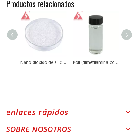
Productos relacionados
Nano dióxido de silicio Sio2 CAS 7631-86-9 para caucho de silicona
Poli (dimetilamina-co-epiclorohidrina-co-etilendiamina) CAS No.:25988-97-0 / 39660-17-8
enlaces rápidos
SOBRE NOSOTROS