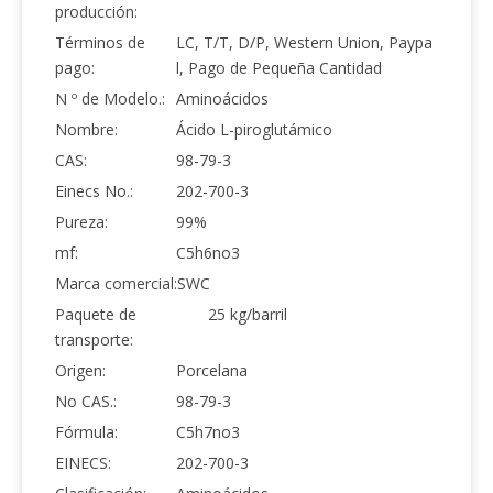
producción:
Términos de
LC, T/T, D/P, Western Union, Paypa
pago:
l, Pago de Pequeña Cantidad
N º de Modelo.:
Aminoácidos
Nombre:
Ácido L-piroglutámico
CAS:
98-79-3
Einecs No.:
202-700-3
Pureza:
99%
mf:
C5h6no3
Marca comercial:
SWC
Paquete de
25 kg/barril
transporte:
Origen:
Porcelana
No CAS.:
98-79-3
Fórmula:
C5h7no3
EINECS:
202-700-3