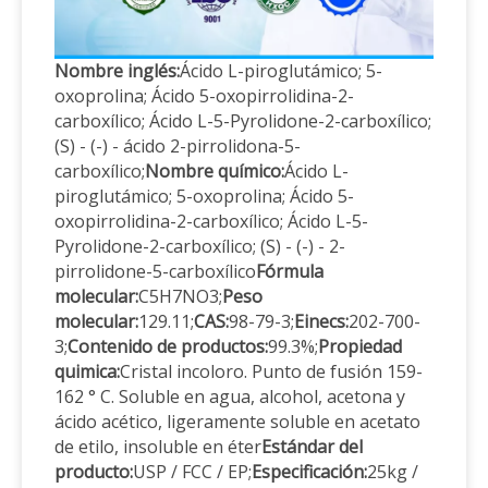
Nombre inglés:
Ácido L-piroglutámico; 5-
oxoprolina; Ácido 5-oxopirrolidina-2-
carboxílico; Ácido L-5-Pyrolidone-2-carboxílico;
(S) - (-) - ácido 2-pirrolidona-5-
carboxílico;
Nombre químico:
Ácido L-
piroglutámico; 5-oxoprolina; Ácido 5-
oxopirrolidina-2-carboxílico; Ácido L-5-
Pyrolidone-2-carboxílico; (S) - (-) - 2-
pirrolidone-5-carboxílico
Fórmula
molecular:
C5H7NO3;
Peso
molecular:
129.11;
CAS:
98-79-3;
Einecs:
202-700-
3;
Contenido de productos:
99.3%;
Propiedad
quimica:
Cristal incoloro. Punto de fusión 159-
162 ° C. Soluble en agua, alcohol, acetona y
ácido acético, ligeramente soluble en acetato
de etilo, insoluble en éter
Estándar del
producto:
USP / FCC / EP;
Especificación:
25kg /