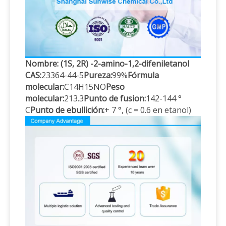
Nombre: (1S, 2R) -2-amino-1,2-difeniletanol
CAS:
23364-44-5
Pureza:
99%
Fórmula
molecular:
C14H15NO
Peso
molecular:
213.3
Punto de fusion:
142-144 °
C
Punto de ebullición:
+ 7 °, (c = 0.6 en etanol)