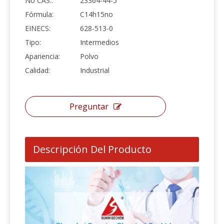
No CAS.:
23364-44-5
Fórmula:
C14h15no
EINECS:
628-513-0
Tipo:
Intermedios
Apariencia:
Polvo
Calidad:
Industrial
Preguntar
Descripción Del Producto