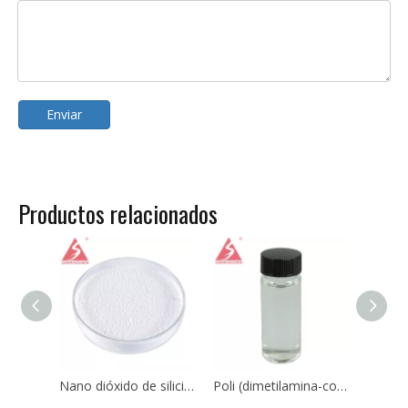
Enviar
Productos relacionados
Nano dióxido de silicio Sio2 CAS 7631-86-9 para caucho de silicona
Poli (dimetilamina-co-epiclorohidrina-co-etilendiamina) CAS No.:25988-97-0 / 39660-17-8