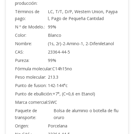
producción:
Términos de
LC, T/T, D/P, Western Union, Paypa
pago:
l, Pago de Pequeña Cantidad
N º de Modelo.:
99%
Color:
Blanco
Nombre:
(1s, 2r)-2-Amino-1, 2-Difeniletanol
CAS:
23364-44-5
Pureza:
99%
Fórmula molecular:
C14h15no
Peso molecular:
213.3
Punto de fusion:
142-144°c
Punto de ebullición:
+7°, (C=0,6 en Etanol)
Marca comercial:
SWC
Paquete de
Bolsa de aluminio o botella de flu
transporte:
oruro
Origen:
Porcelana