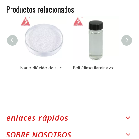
Productos relacionados
Nano dióxido de silicio Sio2 CAS 7631-86-9 para caucho de silicona
Poli (dimetilamina-co-epiclorohidrina-co-etilendiamina) CAS No.:25988-97-0 / 39660-17-8
enlaces rápidos
SOBRE NOSOTROS