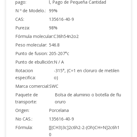
pago:
l, Pago de Pequeña Cantidad
N º de Modelo.:
99%
CAS:
135616-40-9
Pureza:
98%
Fórmula molecular:
C36h54n2o2
Peso molecular:
546.8
Punto de fusion:
205-207°c
Punto de ebullición:
N / A
Rotacion
-315°, (C=1 en cloruro de metilen
especifica:
o)
Marca comercial:
SWC
Paquete de
Bolsa de aluminio o botella de flu
transporte:
oruro
Origen:
Porcelana
No CAS.:
135616-40-9
Fórmula:
[[(CH3)3c]2c6h2-2-(Oh)CH=N]2c6h1
0