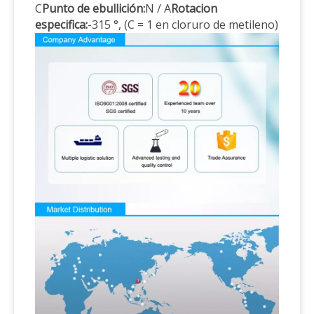
Producto:
C
Punto de ebullición:
N / A
Rotacion
Archivo
135616-40-9.mol
MOL:
especifica:
-315 °, (C = 1 en cloruro de metileno)