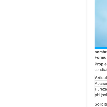
nombre
Fórmul
Propi
condici
Artícu
Aparie
Pureza
pH (so
Solici