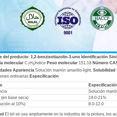
 del producto
:
1,2-benzisotiazolin-3-uno
Identificación
Sin
a molecular
C
H
Índice
Peso molecular
151.18
Número CA
7
5
edades
Apariencia
Solución marrón amarillo-light.
Solubilidad
ones ordinarias
Especificación
lo
Especificació
ncia
Solución marrón
 (en base seca)
19.0-21%
lución al 10%)
8.0-12.0
tud
El bit se usa ampliamente en la industria de la pintura, los a