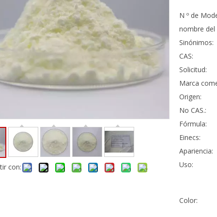
N º de Mode
nombre del 
Sinónimos:
CAS:
Solicitud:
Marca comer
Origen:
No CAS.:
Fórmula:
Einecs:
Apariencia:
Uso:
ir con:
Color: