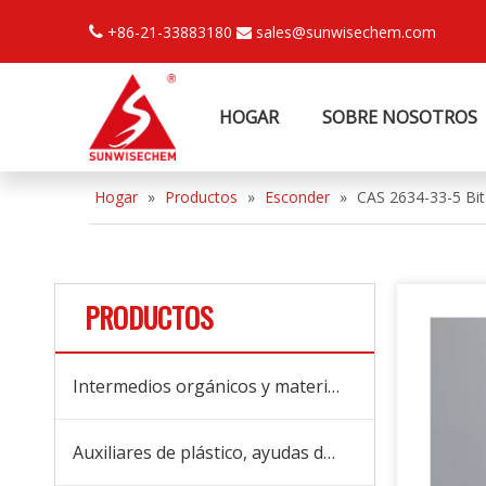
+86-21-33883180
sales@sunwisechem.com


HOGAR
SOBRE NOSOTROS
Hogar
»
Productos
»
Esconder
»
CAS 2634-33-5 Bit
PRODUCTOS
Intermedios orgánicos y materias primas
Auxiliares de plástico, ayudas de procesamiento y aditivos