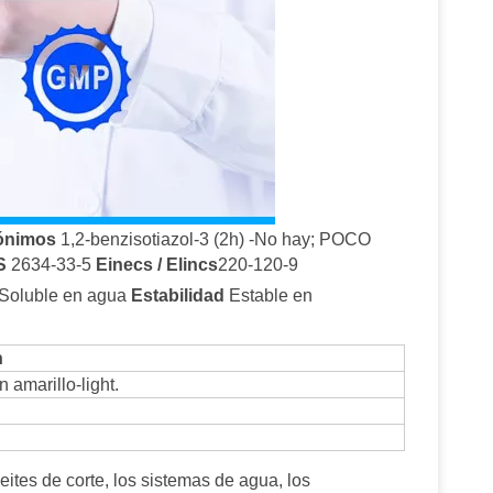
ónimos
1,2-benzisotiazol-3 (2h) -No hay; POCO
S
2634-33-5
Einecs / Elincs
220-120-9
Soluble en agua
Estabilidad
Estable en
n
 amarillo-light.
ceites de corte, los sistemas de agua, los