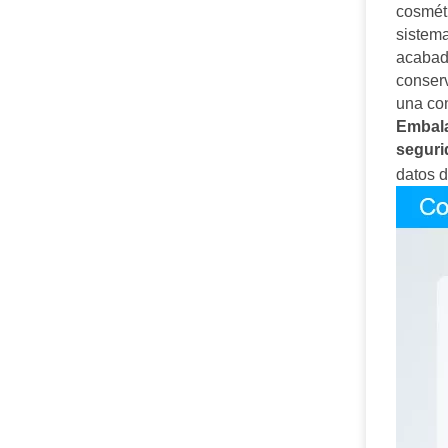
cosméti
sistema
acabado
conserv
una co
Embala
seguri
datos d