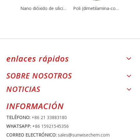
Nano dióxido de silicio Sio2 CAS 7631-86-9 para caucho de silicona
Poli (dimetilamina-co-epiclorohidrina-co-etilendiamina) CAS No.:25988-97-0 / 39660-17-8
enlaces rápidos
SOBRE NOSOTROS
NOTICIAS
INFORMACIÓN
TELÉFONO:
+86 21 33883180
WHATSAPP:
+86 15921545356
CORREO ELECTRÓNICO:
sales@sunwisechem.com