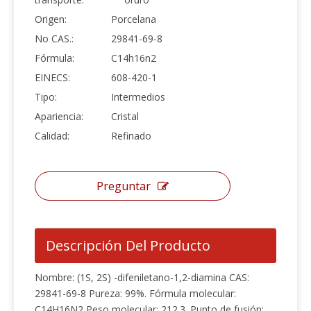
Origen:
Porcelana
No CAS.:
29841-69-8
Fórmula:
C14h16n2
EINECS:
608-420-1
Tipo:
Intermedios
Apariencia:
Cristal
Calidad:
Refinado
Preguntar
Descripción Del Producto
Nombre: (1S, 2S) -difeniletano-1,2-diamina CAS:
29841-69-8 Pureza: 99%. Fórmula molecular:
C14H16N2 Peso molecular: 212.3. Punto de fusión: