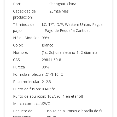
Port:
Shanghai, China
Capacidad de
20mts/Mes
producción:
Términos de
LC, T/T, D/P, Western Union, Paypa
pago:
l, Pago de Pequeña Cantidad
N º de Modelo.:
99%
Color:
Blanco
Nombre:
(1s, 2s)-difeniletano-1, 2-diamina
CAS:
29841-69-8
Pureza:
99%
Fórmula molecular:
C14h16n2
Peso molecular:
212.3
Punto de fusion:
83-85°c
Punto de ebullición:
-102°, (C=1 en etanol)
Marca comercial:
SWC
Paquete de
Bolsa de aluminio o botella de flu
transporte:
oruro