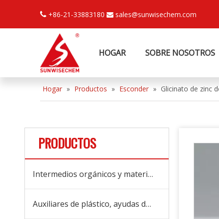
+86-21-33883180
sales@sunwisechem.com


HOGAR
SOBRE NOSOTROS
Hogar
»
Productos
»
Esconder
»
Glicinato de zinc 
PRODUCTOS
Intermedios orgánicos y materias primas
Auxiliares de plástico, ayudas de procesamiento y aditivos