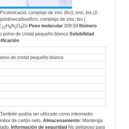
Picolinicacid, complejo de zinc (6ci); zinc, bis (2-
 2-piridinecarboxílico, complejo de zinc; bis (
C
H
N
O
Zn
Peso molecular
309.59
Número
12
8
2
4
 o polvo de cristal pequeño blanco
Solubilidad
ificación
polvo de cristal pequeño blanco
. También podría ser utilizado como intermedio
mbor de cartón neto.
Almacenamiento:
Mantenga
lado.
Información de seguridad
No peligroso para