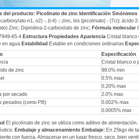
 del producto
:
Picolinato de zinc
Identificación
Sinónimos
carboxylato-n1, o2) -, (t-4) -; zinc, bis (picolinato) - (7ci); ácido
ato) Zinc; Dipiridina-2-carboxilato de zinc;
Fórmula molecular
7949-65-4
Estructura
Propiedades
Apariencia
Cristal blanco
e en agua
Estabilidad
Estable en condiciones ordinarias
Espec
lo
Especificación
ncia
Cristal blanco o 
ido de zinc
98.0% min
el
0.5% max
0.20% max
a por secado
2.0% max
s pesados ​​(como PB)
0.002% max
0.0005% max
tud
El picolinato de zinc se utiliza como aditivo de alimentación
utico.
Embalaje y almacenamiento
Embalaje:
En 25kgs de ta
piente con fuerza. Almacenar en un lugar fresco, seco, bien venti