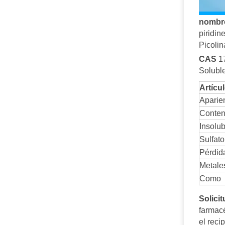
nombre
piridine
Picolin
CAS
1
Solubl
Artícu
Aparie
Conten
Insolub
Sulfato
Pérdid
Metale
Como
Solici
farmacé
el reci