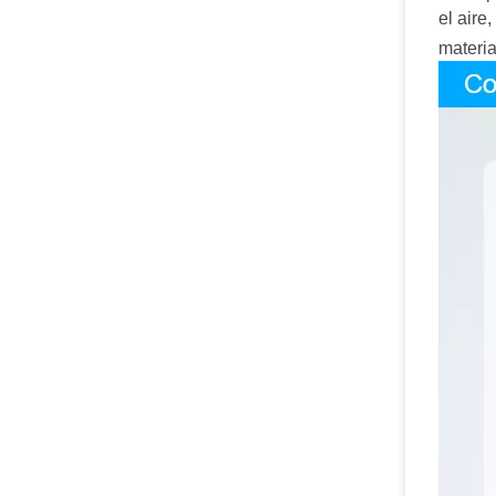
el aire,
materia