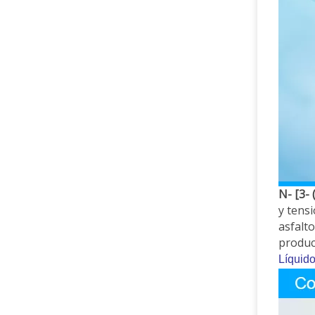
N- [3- 
y tens
asfalto
produc
Líquido