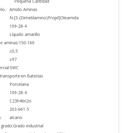
Pequeña Cantidad
lo.:
Amido Aminas
N-[3-(Dimetilamino)Propil]Oleamida
109-28-4
Líquido amarillo
de aminas:
150-160
≤0,5
≥97
cial:
SWC
transporte:
en Baterías
Porcelana
109-28-4
C23h46n2o
203-661-5
:
alcano
 grado:
Grado industrial