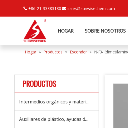
+86-21-33883180
sales@sunwisechem.com


HOGAR
SOBRE NOSOTROS
Hogar
»
Productos
»
Esconder
»
N-[3- (dimetilami
PRODUCTOS
Intermedios orgánicos y materias primas
Auxiliares de plástico, ayudas de procesamiento y aditivos