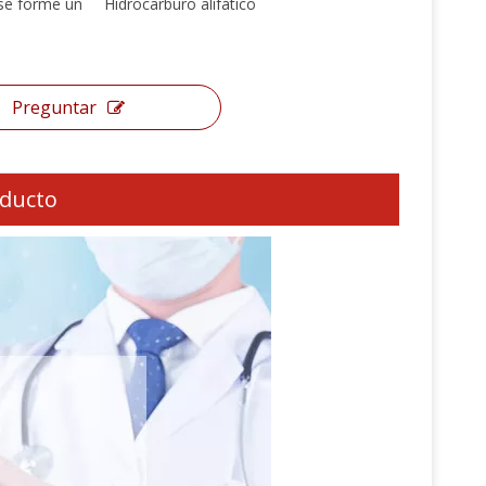
se forme un
Hidrocarburo alifático
Preguntar
oducto