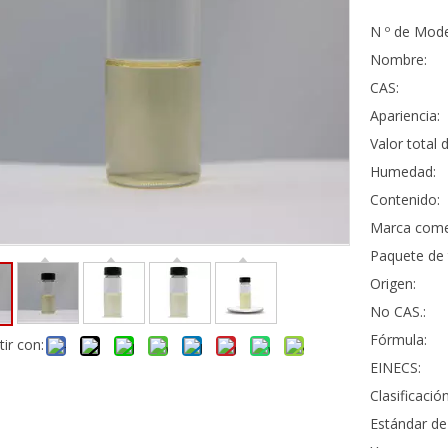
N º de Mode
Nombre:
CAS:
Apariencia:
Valor total 
Humedad:
Contenido:
Marca comer
Paquete de 
Origen:
No CAS.:
Fórmula:
ir con:
EINECS:
Clasificación
Estándar de