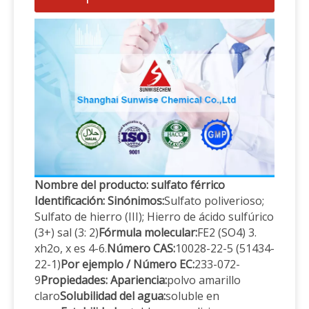
Nombre del producto: sulfato férrico
Identificación: Sinónimos:
Sulfato poliverioso;
Sulfato de hierro (III); Hierro de ácido sulfúrico
(3+) sal (3: 2)
Fórmula molecular:
FE2 (SO4) 3.
xh2o, x es 4-6.
Número CAS:
10028-22-5 (51434-
22-1)
Por ejemplo / Número EC:
233-072-
9
Propiedades: Apariencia:
polvo amarillo
claro
Solubilidad del agua:
soluble en