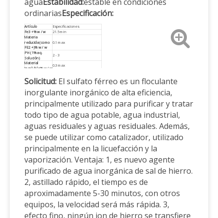
agua
Estabilidad:
estable en condiciones
ordinarias
Especificación:
Artículo
Especificaciones
Fe3 +% w / w
21.5 min
Materia
reducida (como
0.1 max
FE2 +)% w / w
PH (1% aq.
2 - 3
Solución)
Material
0.3 max
insoluble% w / w
Apariencia
Polvo amarillo
Solicitud:
El sulfato férreo es un floculante
Solubilidad
Fácilmente soluble en agua
inorgulante inorgánico de alta eficiencia,
principalmente utilizado para purificar y tratar
todo tipo de agua potable, agua industrial,
aguas residuales y aguas residuales. Además,
se puede utilizar como catalizador, utilizado
principalmente en la licuefacción y la
vaporización. Ventaja: 1, es nuevo agente
purificado de agua inorgánica de sal de hierro.
2, astillado rápido, el tiempo es de
aproximadamente 5-30 minutos, con otros
equipos, la velocidad será más rápida. 3,
efecto fino, ningún ion de hierro se transfiere