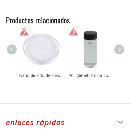
Productos relacionados
Nano dióxido de silicio Sio2 CAS 7631-86-9 para caucho de silicona
Poli (dimetilamina-co-epiclorohidrina-co-etilendiamina) CAS No.:25988-97-0 / 39660-17-8
enlaces rápidos