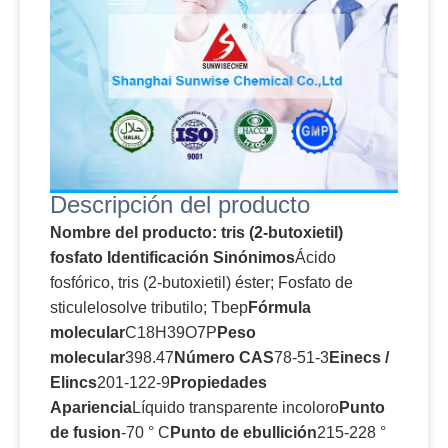
Descripción del producto
Nombre del producto: tris (2-butoxietil)
fosfato Identificación Sinónimos
Ácido
fosfórico, tris (2-butoxietil) éster; Fosfato de
sticulelosolve tributilo; Tbep
Fórmula
molecular
C18H39O7P
Peso
molecular
398.47
Número CAS
78-51-3
Einecs /
Elincs
201-122-9
Propiedades
Apariencia
Líquido transparente incoloro
Punto
de fusion
-70 ° C
Punto de ebullición
215-228 °