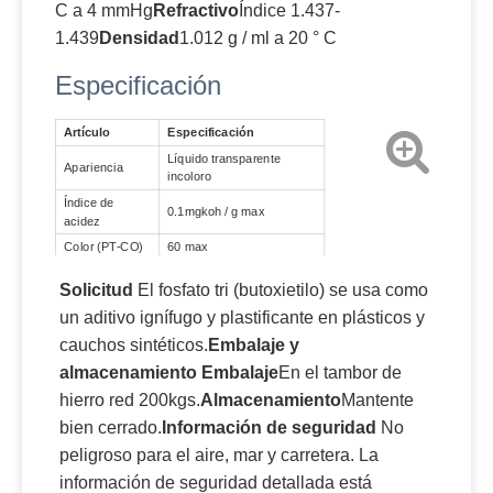
C a 4 mmHg
Refractivo
Índice 1.437-
1.439
Densidad
1.012 g / ml a 20 ° C
Especificación
Artículo
Especificación
Líquido transparente
Apariencia
incoloro
Índice de
0.1mgkoh / g max
acidez
Color (PT-CO)
60 max
Agua
0.2% max
Solicitud
El fosfato tri (butoxietilo) se usa como
un aditivo ignífugo y plastificante en plásticos y
cauchos sintéticos.
Embalaje y
almacenamiento
Embalaje
En el tambor de
hierro red 200kgs.
Almacenamiento
Mantente
bien cerrado.
Información de seguridad
No
peligroso para el aire, mar y carretera. La
información de seguridad detallada está