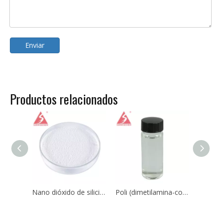
Enviar
Productos relacionados
Nano dióxido de silicio Sio2 CAS 7631-86-9 para caucho de silicona
Poli (dimetilamina-co-epiclorohidrina-co-etilendiamina) CAS No.:25988-97-0 / 39660-17-8