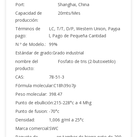
Port:
Shanghai, China
Capacidad de
20mts/Mes
producción:
Términos de
LC, T/T, D/P, Western Union, Paypa
pago:
l, Pago de Pequeña Cantidad
N º de Modelo.:
99%
Estándar de grado:
Grado industrial
nombre del
Fosfato de tris (2-butoxietilo)
producto:
CAS:
78-51-3
Fórmula molecular:
C18h39o7p
Peso molecular:
398.47
Punto de ebullición:
215-228°c a 4 Mhg
Punto de fusion:
-70°c
Densidad:
1,006 g/ml a 25°c
Marca comercial:
SWC
Paquete de
en tambor de hierro neto de 200