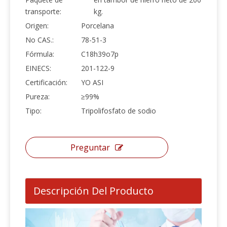
transporte:
kg.
Origen:
Porcelana
No CAS.:
78-51-3
Fórmula:
C18h39o7p
EINECS:
201-122-9
Certificación:
YO ASI
Pureza:
≥99%
Tipo:
Tripolifosfato de sodio
Preguntar
Descripción Del Producto