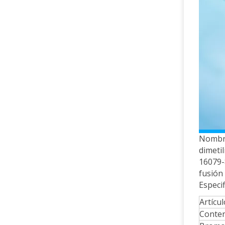
Nombre
dimeti
16079-
fusión
Especif
Artícul
Conte