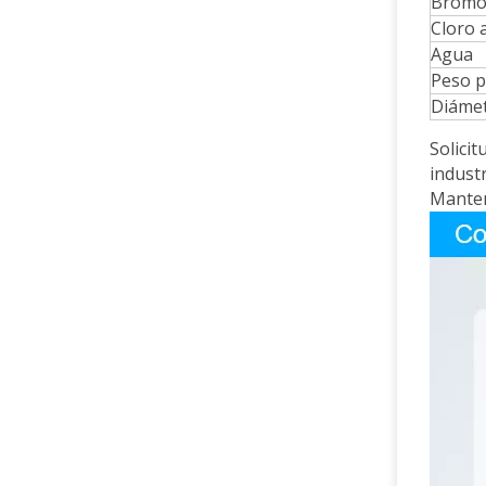
Bromo 
Cloro 
Agua
Peso p
Diáme
Solici
indust
Manten