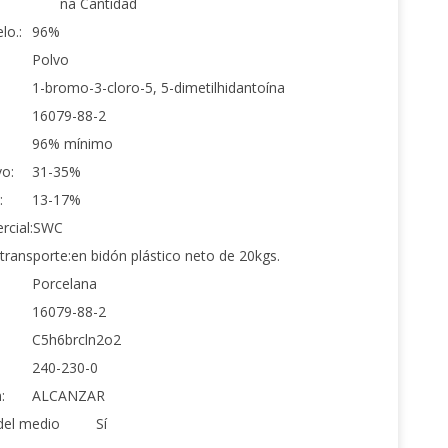
ña Cantidad
lo.:
96%
Polvo
1-bromo-3-cloro-5, 5-dimetilhidantoína
16079-88-2
96% mínimo
o:
31-35%
:
13-17%
cial:
SWC
transporte:
en bidón plástico neto de 20kgs.
Porcelana
16079-88-2
C5h6brcln2o2
240-230-0
:
ALCANZAR
del medio
Sí