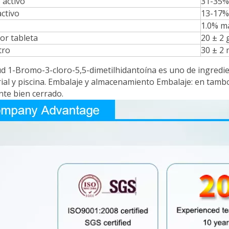
activo
31-35%
activo
13-17%
1.0% m
or tableta
20 ± 2 
tro
30 ± 2
tud 1-Bromo-3-cloro-5,5-dimetilhidantoína es uno de ingredie
rial y piscina. Embalaje y almacenamiento Embalaje: en tamb
te bien cerrado.