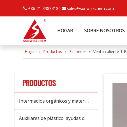
+86-21-33883180
sales@sunwisechem.com


HOGAR
SOBRE NOSOTROS
Hogar
»
Productos
»
Esconder
»
Venta caliente 1-
PRODUCTOS
Intermedios orgánicos y materias primas
Auxiliares de plástico, ayudas de procesamiento y aditivos