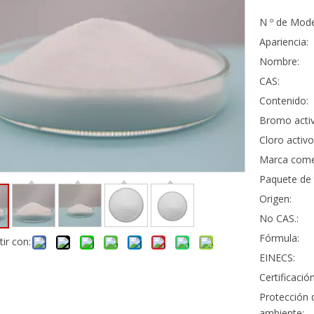
N º de Mode
Apariencia:
Nombre:
CAS:
Contenido:
Bromo activ
Cloro activo
Marca comer
Paquete de 
Origen:
No CAS.:
Fórmula:
ir con:
EINECS:
Certificación
Protección 
ambiente: