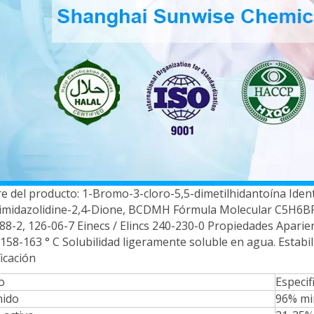
 del producto: 1-Bromo-3-cloro-5,5-dimetilhidantoína Ident
limidazolidine-2,4-Dione, BCDMH Fórmula Molecular C5H6
88-2, 126-06-7 Einecs / Elincs 240-230-0 Propiedades Aparien
 158-163 ° C Solubilidad ligeramente soluble en agua. Estabil
icación
o
Especif
nido
96% mi